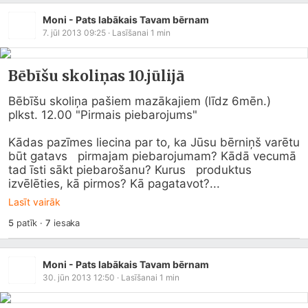
Moni - Pats labākais Tavam bērnam
7. jūl 2013 09:25
· Lasīšanai
1
min
Bēbīšu skoliņas 10.jūlijā
Bēbīšu skoliņa pašiem mazākajiem (līdz 6mēn.) 
plkst. 12.00 "Pirmais piebarojums"

Kādas pazīmes liecina par to, ka Jūsu bērniņš varētu 
būt gatavs   pirmajam piebarojumam? Kādā vecumā 
tad īsti sākt piebarošanu? Kurus   produktus 
izvēlēties, kā pirmos? Kā pagatavot?...
Lasīt vairāk
5
patīk
·
7
iesaka
Moni - Pats labākais Tavam bērnam
30. jūn 2013 12:50
· Lasīšanai
1
min