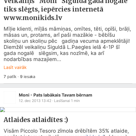
Veikaliņš "Moni" Siguldā gada nogalē
tiks slēgts, iepērcies internetā
www.monikids.lv
Mīļie klienti, mīļās māmiņas, omītes, tēti, opīši, brāļi,   
māsas un, protams, arī paši mazākie - bēbīšu 
skoliņu un skoliņu pēc   gadiņa vecuma apmeklētāji!

Diemžēl veikaliņu Siguldā L.Paegles ielā 4-1P šī 
gada nogalē   slēgsim, kas nozīmē, ka arī 
nodarbības mazajiem...
Lasīt vairāk
7
patīk
·
9
iesaka
Moni - Pats labākais Tavam bērnam
12. dec 2013 13:42
· Lasīšanai
1
min
Atlaides atlaidītes :)
Visām Piccolo Tesoro zīmola drēbītēm 35% atlaide, 