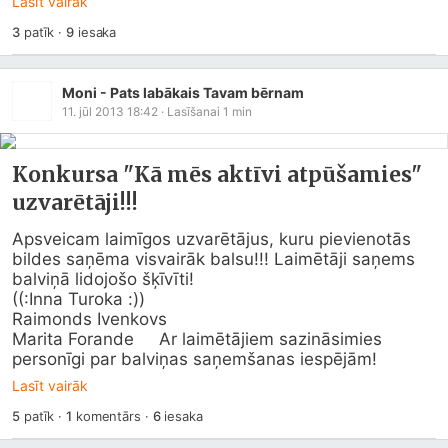
Lasīt vairāk
3
patīk
·
9
iesaka
Moni - Pats labākais Tavam bērnam
11. jūl 2013 18:42
· Lasīšanai
1
min
Konkursa "Kā mēs aktīvi atpūšamies"
uzvarētāji!!!
Apsveicam laimīgos uzvarētājus, kuru pievienotās 
bildes saņēma visvairāk balsu!!! Laimētāji saņems 
balviņā lidojošo šķīvīti! 

((:Inna Turoka :)) 

Raimonds Ivenkovs

Marita Forande     Ar laimētājiem sazināsimies 
personīgi par balviņas saņemšanas iespējām!
Lasīt vairāk
5
patīk
·
1
komentārs
·
6
iesaka