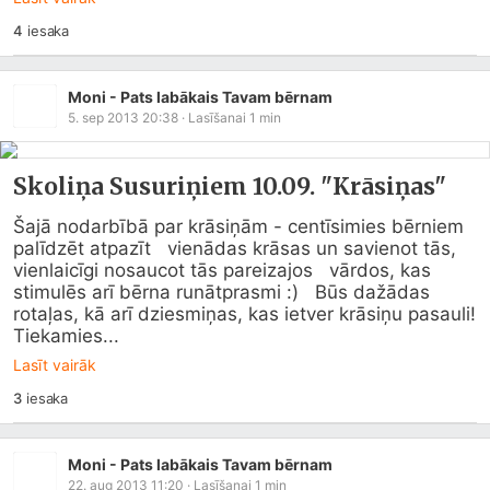
4
iesaka
Moni - Pats labākais Tavam bērnam
5. sep 2013 20:38
· Lasīšanai
1
min
Skoliņa Susuriņiem 10.09. "Krāsiņas"
Šajā nodarbībā par krāsiņām - centīsimies bērniem 
palīdzēt atpazīt   vienādas krāsas un savienot tās, 
vienlaicīgi nosaucot tās pareizajos   vārdos, kas 
stimulēs arī bērna runātprasmi :)   Būs dažādas 
rotaļas, kā arī dziesmiņas, kas ietver krāsiņu pasauli!   
Tiekamies...
Lasīt vairāk
3
iesaka
Moni - Pats labākais Tavam bērnam
22. aug 2013 11:20
· Lasīšanai
1
min