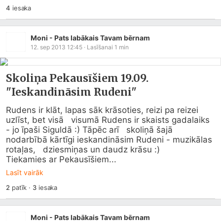
4
iesaka
Moni - Pats labākais Tavam bērnam
12. sep 2013 12:45
· Lasīšanai
1
min
Skoliņa Pekausīšiem 19.09.
"Ieskandināsim Rudeni"
Rudens ir klāt, lapas sāk krāsoties, reizi pa reizei 
uzlīst, bet visā   visumā Rudens ir skaists gadalaiks 
- jo īpaši Siguldā :) Tāpēc arī   skoliņā šajā 
nodarbībā kārtīgi ieskandināsim Rudeni - muzikālas 
rotaļas,   dziesmiņas un daudz krāsu :)

Tiekamies ar Pekausīšiem...
Lasīt vairāk
2
patīk
·
3
iesaka
Moni - Pats labākais Tavam bērnam