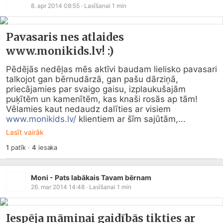
8. apr 2014 08:55
· Lasīšanai
1
min
Pavasaris nes atlaides
www.monikids.lv! :)
Pēdējās nedēļas mēs aktīvi baudam lielisko pavasari 
talkojot gan bērnudārzā, gan pašu dārziņā, 
priecājamies par svaigo gaisu, izplaukušajām 
puķītēm un kamenītēm, kas knaši rosās ap tām! 
Vēlamies kaut nedaudz dalīties ar visiem 
www.monikids.lv/
 klientiem ar šīm sajūtām,...
Lasīt vairāk
1
patīk
·
4
iesaka
Moni - Pats labākais Tavam bērnam
26. mar 2014 14:48
· Lasīšanai
1
min
Iespēja māmiņai gaidībās tikties ar