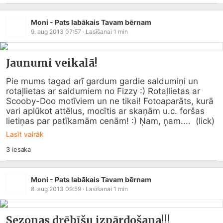
Moni - Pats labākais Tavam bērnam
9. aug 2013 07:57
· Lasīšanai
1
min
Jaunumi veikalā!
Pie mums tagad arī gardum gardie saldumiņi un 
rotaļlietas ar saldumiem no Fizzy :) Rotaļlietas ar 
Scooby-Doo motīviem un ne tikai! Fotoaparāts, kurā 
vari aplūkot attēlus, mocītis ar skaņām u.c. foršas 
lietiņas par patīkamām cenām! :) Ņam, ņam....  (lick)
Lasīt vairāk
3
iesaka
Moni - Pats labākais Tavam bērnam
8. aug 2013 09:59
· Lasīšanai
1
min
Sezonas drēbīšu izpārdošana!!!