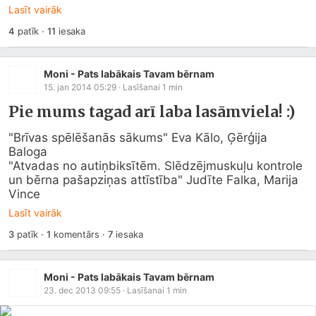
Lasīt vairāk
4
patīk
·
11
iesaka
Moni - Pats labākais Tavam bērnam
15. jan 2014 05:29
· Lasīšanai
1
min
Pie mums tagad arī laba lasāmviela! :)
"Brīvas spēlēšanās sākums" Eva Kālo, Ģērģija 
Baloga

"Atvadas no autiņbiksītēm. Slēdzējmuskuļu kontrole 
un bērna pašapziņas attīstība" Judīte Falka, Marija 
Vince
Lasīt vairāk
3
patīk
·
1
komentārs
·
7
iesaka
Moni - Pats labākais Tavam bērnam
23. dec 2013 09:55
· Lasīšanai
1
min