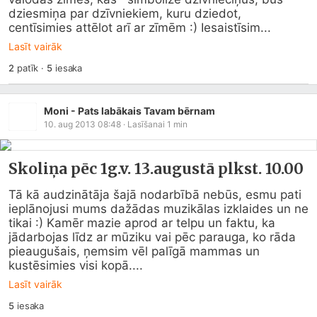
dziesmiņa par dzīvniekiem, kuru dziedot,   
centīsimies attēlot arī ar zīmēm :) Iesaistīsim...
Lasīt vairāk
2
patīk
·
5
iesaka
Moni - Pats labākais Tavam bērnam
10. aug 2013 08:48
· Lasīšanai
1
min
Skoliņa pēc 1g.v. 13.augustā plkst. 10.00
Tā kā audzinātāja šajā nodarbībā nebūs, esmu pati 
ieplānojusi mums dažādas muzikālas izklaides un ne 
tikai :) Kamēr mazie aprod ar telpu un faktu, ka 
jādarbojas līdz ar mūziku vai pēc parauga, ko rāda 
pieaugušais, ņemsim vēl palīgā mammas un 
kustēsimies visi kopā....
Lasīt vairāk
5
iesaka