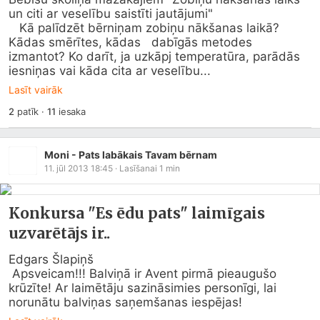
un citi ar veselību saistīti jautājumi"

   Kā palīdzēt bērniņam zobiņu nākšanas laikā? 
Kādas smērītes, kādas   dabīgās metodes 
izmantot? Ko darīt, ja uzkāpj temperatūra, parādās   
iesniņas vai kāda cita ar veselību...
Lasīt vairāk
2
patīk
·
11
iesaka
Moni - Pats labākais Tavam bērnam
11. jūl 2013 18:45
· Lasīšanai
1
min
Konkursa "Es ēdu pats" laimīgais
uzvarētājs ir..
Edgars Šlapiņš

 Apsveicam!!! Balviņā ir Avent pirmā pieaugušo 
krūzīte! Ar laimētāju sazināsimies personīgi, lai 
norunātu balviņas saņemšanas iespējas!