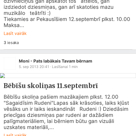
dzīvnieciņus gan apskatot tos   attēlos, gan 
izdziedot dziesmiņas, gan arī skatoties mazu 
muzikālo   teātrīti :)

Tiekamies ar Pekausīšiem 12.septembrī plkst. 10.00

Maksa...
Lasīt vairāk
3
iesaka
Moni - Pats labākais Tavam bērnam
5. sep 2013 20:41
· Lasīšanai
1
min
Bēbīšu skoliņas 11.septembrī
Bēbīšu skoliņa pašiem mazākajiem plkst. 12.00 
"Sagaidīsim Rudeni"Lapas sāk krāsoties, laiks kļūst 
vēsāks un ir laiks ieskandināt   Rudeni :) Dziedāsim 
priecīgas dziesmiņas par rudeni ar dažādiem   
palīgmateriāliem, lai bērniem būtu gan vizuāli 
uzskates materiāli,...
Lasīt vairāk