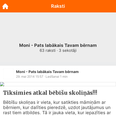
Raksti
Moni - Pats labākais Tavam bērnam
63
raksti ·
3
sekotāji
Moni - Pats labākais Tavam bērnam
29. mai 2014 15:57
· Lasīšanai
1
min
Tiksimies atkal bēbīšu skoliņās!!!
Bēbīšu skoliņas ir vieta, kur satikties māmiņām ar 
bērniem, kur dalīties pieredzē, uzdot jautājumus un 
rast tiem atbildes. Tā ir jauka vieta, kur iepazīties ar 