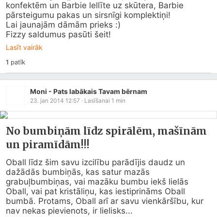
konfektēm un Barbie lellīte uz skūtera, Barbie 
pārsteigumu pakas un sirsnīgi komplektiņi!

Lai jaunajām dāmām prieks :)

Fizzy saldumus pasūti šeit!
Lasīt vairāk
1
patīk
Moni - Pats labākais Tavam bērnam
23. jan 2014 12:57
· Lasīšanai
1
min
No bumbiņām līdz spirālēm, mašīnām
un piramīdām!!!
Oball līdz šim savu izcilību parādījis daudz un 
dažādās bumbiņās, kas satur mazās 
grabuļbumbiņas, vai mazāku bumbu iekš lielās 
Oball, vai pat kristāliņu, kas iestiprināms Oball 
bumbā. Protams, Oball arī ar savu vienkāršību, kur 
nav nekas pievienots, ir lielisks...