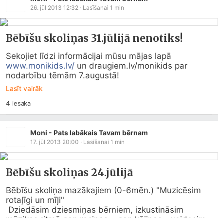
26. jūl 2013 12:32
· Lasīšanai
1
min
Bēbīšu skoliņas 31.jūlijā nenotiks!
Sekojiet līdzi informācijai mūsu mājas lapā 
www.monikids.lv/
 un 
draugiem.lv/monikids
 par 
nodarbību tēmām 7.augustā!
Lasīt vairāk
4
iesaka
Moni - Pats labākais Tavam bērnam
17. jūl 2013 20:00
· Lasīšanai
1
min
Bēbīšu skoliņas 24.jūlijā
Bēbīšu skoliņa mazākajiem (0-6mēn.) "Muzicēsim 
rotaļīgi un mīļi"

 Dziedāsim dziesmiņas bērniem, izkustināsim 