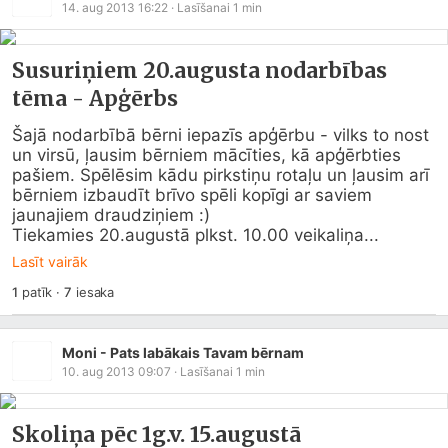
14. aug 2013 16:22
· Lasīšanai
1
min
Susuriņiem 20.augusta nodarbības
tēma - Apģērbs
Šajā nodarbībā bērni iepazīs apģērbu - vilks to nost 
un virsū, ļausim bērniem mācīties, kā apģērbties 
pašiem. Spēlēsim kādu pirkstiņu rotaļu un ļausim arī 
bērniem izbaudīt brīvo spēli kopīgi ar saviem 
jaunajiem draudziņiem :)

Tiekamies 20.augustā plkst. 10.00 veikaliņa...
Lasīt vairāk
1
patīk
·
7
iesaka
Moni - Pats labākais Tavam bērnam
10. aug 2013 09:07
· Lasīšanai
1
min
Skoliņa pēc 1g.v. 15.augustā