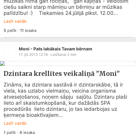
mūzikas ritmā gan rociņas,   gan kājiņas - veidosim 
ciešu saikni starp māmiņu un bērniņu ar mūzikas   
palīdzību! :)    Tiekamies 24.jūlijā plkst. 12.00...
Lasīt vairāk
5
patīk
·
11
iesaka
Moni - Pats labākais Tavam bērnam
17. jūl 2013 12:18
· Lasīšanai
2
min
Dzintara krellītes veikaliņā "Moni"
Zināms, ka dzintara sastāvā ir dzintarskābe, tā ir  
viela, kas uzlabo vielmaiņu, veicina organisma 
atveseļošanos, noņem sāpju  sajūtu. Dzintaru plaši 
lieto arī skaistumkopšanā, kur dažādās SPA 
procedūrās  lieto dzintaru, jo tas iedarbojas uz  
ķermeņa bioaktīvajiem...
Lasīt vairāk
1
patīk
·
4
iesaka