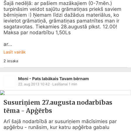
Šajā nedēļā: ar pašiem mazākajiem (0-7mēn.) 
turpināsim veidot sajūtu grāmatiņas priekš saviem 
bērniņiem :) Ņemam līdzi dažādus materiālus, ko 
ievietot grāmatiņā, grāmatiņas pamatnītes man ir 
sagatavotas. Tiekamies 28.augustā plkst. 12.00! 
Maksa par nodarbību 1,50Ls

ar...
Lasīt vairāk
2
iesaka
Moni - Pats labākais Tavam bērnam
22. aug 2013 10:42
· Lasīšanai
1
min
Susuriņiem 27.augusta nodarbības
tēma - Apģērbs
Arī šajā nodarbībā ar susuriņiem mācīsimies par 
apģērbu - runāsim, kur katru apģērba gabalu 