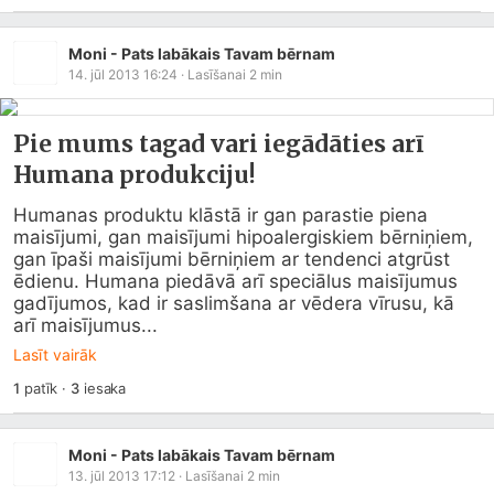
Moni - Pats labākais Tavam bērnam
14. jūl 2013 16:24
· Lasīšanai
2
min
Pie mums tagad vari iegādāties arī
Humana produkciju!
Humanas produktu klāstā ir gan parastie piena 
maisījumi, gan maisījumi hipoalergiskiem bērniņiem, 
gan īpaši maisījumi bērniņiem ar tendenci atgrūst 
ēdienu. Humana piedāvā arī speciālus maisījumus 
gadījumos, kad ir saslimšana ar vēdera vīrusu, kā 
arī maisījumus...
Lasīt vairāk
1
patīk
·
3
iesaka
Moni - Pats labākais Tavam bērnam
13. jūl 2013 17:12
· Lasīšanai
2
min