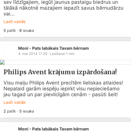
sev līdzīgajiem, iegūt jaunus pastaigu biedrus un 
tālākā nākotnē mazajiem iepazīt savus bērnudārzu 
vai...
Lasīt vairāk
5
patīk
·
8
iesaka
Moni - Pats labākais Tavam bērnam
4. mai 2014 17:29
· Lasīšanai
1
min
Philips Avent krājumu izpārdošana!
Visu maiju Philips Avent precītēm lieliskas atlaides!

Nepalaid garām iespēju iepirkt visu nepieciešamo 
jau tagad un par pievilcīgām cenām - pasūti šeit!
Lasīt vairāk
2
patīk
·
5
iesaka
Moni - Pats labākais Tavam bērnam