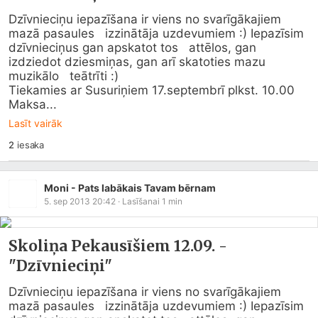
Dzīvnieciņu iepazīšana ir viens no svarīgākajiem 
mazā pasaules   izzinātāja uzdevumiem :) Iepazīsim 
dzīvnieciņus gan apskatot tos   attēlos, gan 
izdziedot dziesmiņas, gan arī skatoties mazu 
muzikālo   teātrīti :)

Tiekamies ar Susuriņiem 17.septembrī plkst. 10.00

Maksa...
Lasīt vairāk
2
iesaka
Moni - Pats labākais Tavam bērnam
5. sep 2013 20:42
· Lasīšanai
1
min
Skoliņa Pekausīšiem 12.09. -
"Dzīvnieciņi"
Dzīvnieciņu iepazīšana ir viens no svarīgākajiem 
mazā pasaules   izzinātāja uzdevumiem :) Iepazīsim 