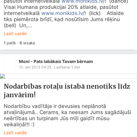
pasūtot internetveikalā 
www.monikids.lv/
!  (dance)    
Visai Humana produkcijai 20% atlaide, pasūtot 
internetveikalā 
www.monikids.lv/
!  (lick)    Atlaide 
tiks piemērota brīdī, kad nosūtīsim Jums rēķinu  
(bell)  Un,...
Lasīt vairāk
1
patīk
·
6
iesaka
Moni - Pats labākais Tavam bērnam
10. okt 2013 04:25
· Lasīšanai
1
min
Nodarbības rotaļu istabā nenotiks līdz
janvārim!
Nodarbību vadītāja ir devusies neplānotā 
atvaļinājumā.. Cerams, ka neesam Jums sagādājuši 
neērtības un turpinam Jūs mīļi gaidīt mūsu 
veikaliņā!!! :)
Lasīt vairāk