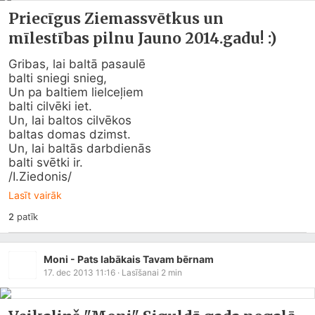
Priecīgus Ziemassvētkus un
mīlestības pilnu Jauno 2014.gadu! :)
Gribas, lai baltā pasaulē

balti sniegi snieg,

Un pa baltiem lielceļiem

balti cilvēki iet.

Un, lai baltos cilvēkos 

baltas domas dzimst.

Un, lai baltās darbdienās

balti svētki ir.

/I.Ziedonis/
Lasīt vairāk
2
patīk
Moni - Pats labākais Tavam bērnam
17. dec 2013 11:16
· Lasīšanai
2
min