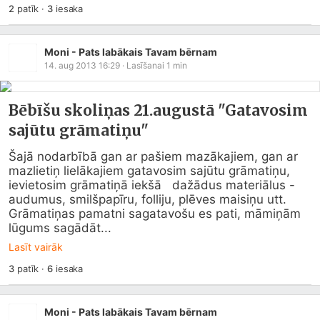
2
patīk
·
3
iesaka
Moni - Pats labākais Tavam bērnam
14. aug 2013 16:29
· Lasīšanai
1
min
Bēbīšu skoliņas 21.augustā "Gatavosim
sajūtu grāmatiņu"
Šajā nodarbībā gan ar pašiem mazākajiem, gan ar 
mazlietiņ lielākajiem gatavosim sajūtu grāmatiņu, 
ievietosim grāmatiņā iekšā   dažādus materiālus - 
audumus, smilšpapīru, folliju, plēves maisiņu utt. 
Grāmatiņas pamatni sagatavošu es pati, māmiņām 
lūgums sagādāt...
Lasīt vairāk
3
patīk
·
6
iesaka
Moni - Pats labākais Tavam bērnam