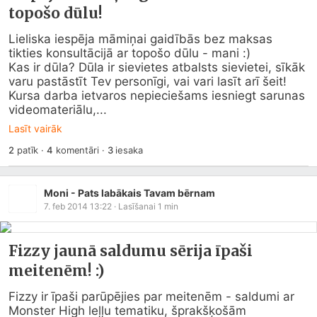
topošo dūlu!
Lieliska iespēja māmiņai gaidībās bez maksas 
tikties konsultācijā ar topošo dūlu - mani :) 

Kas ir dūla? Dūla ir sievietes atbalsts sievietei, sīkāk 
varu pastāstīt Tev personīgi, vai vari lasīt arī šeit!

Kursa darba ietvaros nepieciešams iesniegt sarunas 
videomateriālu,...
Lasīt vairāk
2
patīk
·
4
komentāri
·
3
iesaka
Moni - Pats labākais Tavam bērnam
7. feb 2014 13:22
· Lasīšanai
1
min
Fizzy jaunā saldumu sērija īpaši
meitenēm! :)
Fizzy ir īpaši parūpējies par meitenēm - saldumi ar 
Monster High leļļu tematiku, šprakšķošām 