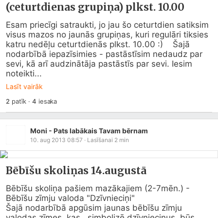
(ceturtdienas grupiņa) plkst. 10.00
Esam priecīgi satraukti, jo jau šo ceturtdien satiksim 
visus mazos no jaunās grupiņas, kuri regulāri tiksies 
katru nedēļu ceturtdienās plkst. 10.00 :)    Šajā 
nodarbībā iepazīsimies - pastāstīsim nedaudz par 
sevi, kā arī audzinātāja pastāstīs par sevi. Iesim 
noteikti...
Lasīt vairāk
2
patīk
·
4
iesaka
Moni - Pats labākais Tavam bērnam
10. aug 2013 08:57
· Lasīšanai
2
min
Bēbīšu skoliņas 14.augustā
Bēbīšu skoliņa pašiem mazākajiem (2-7mēn.) - 
Bēbīšu zīmju valoda "Dzīvnieciņi"

Šajā nodarbībā apgūsim jaunas bēbīšu zīmju 
valodas zīmes, kas   simbolizē dzīvnieciņus, būs 