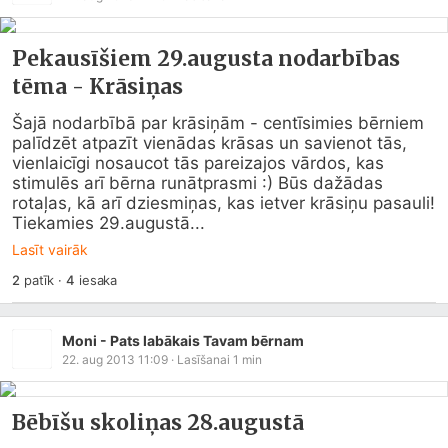
Pekausīšiem 29.augusta nodarbības
tēma - Krāsiņas
Šajā nodarbībā par krāsiņām - centīsimies bērniem 
palīdzēt atpazīt vienādas krāsas un savienot tās, 
vienlaicīgi nosaucot tās pareizajos vārdos, kas 
stimulēs arī bērna runātprasmi :) Būs dažādas 
rotaļas, kā arī dziesmiņas, kas ietver krāsiņu pasauli! 
Tiekamies 29.augustā...
Lasīt vairāk
2
patīk
·
4
iesaka
Moni - Pats labākais Tavam bērnam
22. aug 2013 11:09
· Lasīšanai
1
min
Bēbīšu skoliņas 28.augustā