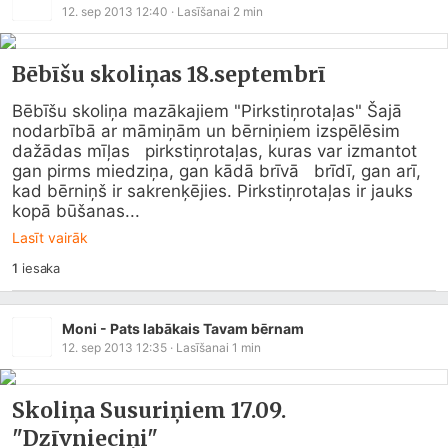
12. sep 2013 12:40
· Lasīšanai
2
min
Bēbīšu skoliņas 18.septembrī
Bēbīšu skoliņa mazākajiem "Pirkstiņrotaļas" Šajā 
nodarbībā ar māmiņām un bērniņiem izspēlēsim 
dažādas mīļas   pirkstiņrotaļas, kuras var izmantot 
gan pirms miedziņa, gan kādā brīvā   brīdī, gan arī, 
kad bērniņš ir sakrenķējies. Pirkstiņrotaļas ir jauks   
kopā būšanas...
Lasīt vairāk
1
iesaka
Moni - Pats labākais Tavam bērnam
12. sep 2013 12:35
· Lasīšanai
1
min
Skoliņa Susuriņiem 17.09.
"Dzīvnieciņi"