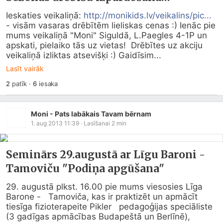
Ieskaties veikaliņā: 
http://monikids.lv/veikalins/pic...
- visām vasaras drēbītēm lieliskas cenas :) Ienāc pie 
mums veikaliņā "Moni" Siguldā, L.Paegles 4-1P un 
apskati, pielaiko tās uz vietas!  Drēbītes uz akciju 
veikaliņā izliktas atsevišķi :) Gaidīsim...
Lasīt vairāk
2
patīk
·
6
iesaka
Moni - Pats labākais Tavam bērnam
1. aug 2013 11:39
· Lasīšanai
2
min
Seminārs 29.augustā ar Līgu Baroni -
Tamoviču "Podiņa apgūšana"
29. augustā plkst. 16.00 pie mums viesosies Līga 
Barone -   Tamoviča, kas ir praktizēt un apmācīt 
tiesīga fizioterapeite Pikler   pedagoģijas speciāliste 
(3 gadīgas apmācības Budapeštā un Berlīnē),   