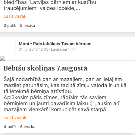
biedrības “Latvijas bērniem ar kustību 
traucējumiem” valdes locekle,...
Lasīt vairāk
3
patīk
·
5
iesaka
Moni - Pats labākais Tavam bērnam
31. jūl 2013 15:05
· Lasīšanai
1
min
Bēbīšu skoliņas 7.augustā
Šajā nodarbībā gan ar mazajiem, gan ar lielajiem 
mazliet parunāsim, kas tad tā zīmju valoda ir un kā 
tā ietekmē bērniņa attīstību.

Aplūkosim pāris zīmes, rādīsim tās saviem 
bērniņiem un jautri pavadīsim laiku :) Ļausim arī 
mazajiem vienkārši komunicēt savā starpā...
Lasīt vairāk
4
patīk
·
6
iesaka