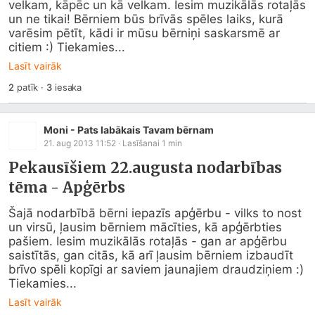
velkam, kāpēc un kā velkam. Iesim muzikālās rotaļās 
un ne tikai! Bērniem būs brīvās spēles laiks, kurā 
varēsim pētīt, kādi ir mūsu bērniņi saskarsmē ar 
citiem :) Tiekamies...
Lasīt vairāk
2
patīk
·
3
iesaka
Moni - Pats labākais Tavam bērnam
21. aug 2013 11:52
· Lasīšanai
1
min
Pekausīšiem 22.augusta nodarbības
tēma - Apģērbs
Šajā nodarbībā bērni iepazīs apģērbu - vilks to nost 
un virsū, ļausim bērniem mācīties, kā apģērbties 
pašiem. Iesim muzikālās rotaļās - gan ar apģērbu 
saistītās, gan citās, kā arī ļausim bērniem izbaudīt 
brīvo spēli kopīgi ar saviem jaunajiem draudziņiem :) 

Tiekamies...
Lasīt vairāk