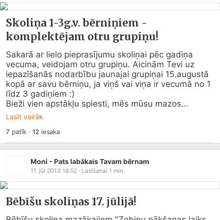
Skoliņa 1-3g.v. bērniņiem -
komplektējam otru grupiņu!
Sakarā ar lielo pieprasījumu skoliņai pēc gadiņa 
vecuma, veidojam otru grupiņu. Aicinām Tevi uz 
iepazīšanās nodarbību jaunajai grupiņai 15.augustā 
kopā ar savu bērniņu, ja viņš vai viņa ir vecumā no 1 
līdz 3 gadiņiem :)

Bieži vien apstākļu spiesti, mēs mūsu mazos...
Lasīt vairāk
7
patīk
·
12
iesaka
Moni - Pats labākais Tavam bērnam
11. jūl 2013 18:52
· Lasīšanai
1
min
Bēbīšu skoliņas 17. jūlijā!
Bēbīšu skoliņa mazākajiem "Zobiņu nākšanas laiks 