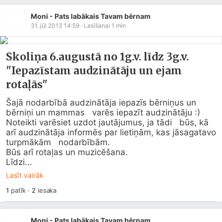
Moni - Pats labākais Tavam bērnam
31. jūl 2013 14:59
· Lasīšanai
1
min
Skoliņa 6.augustā no 1g.v. līdz 3g.v.
"Iepazīstam audzinātāju un ejam
rotaļās"
Šajā nodarbībā audzinātāja iepazīs bērniņus un 
bērniņi un mammas   varēs iepazīt audzinātāju :)  
Noteikti varēsiet uzdot jautājumus, ja tādi   būs, kā 
arī audzinātāja informēs par lietiņām, kas jāsagatavo 
turpmākām   nodarbībām.

Būs arī rotaļas un muzicēšana.

Līdzi...
Lasīt vairāk
1
patīk
·
2
iesaka
Moni - Pats labākais Tavam bērnam