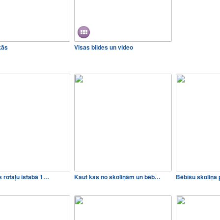
kās
Visas bildes un video
s rotaļu istabā 1…
Kaut kas no skoliņām un bēb…
Bēbīšu skoliņ