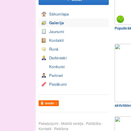
Sākumlapa
Galerija
Populārā
Jaunumi
Kontakti
Runā
Darbinieki
Konkursi
Partneri
Pasākumi
Ieteikt
1
aktivitāte
Pakalpojumi
Mobilā versija
Palīdzība
Kontakti
Reklāma