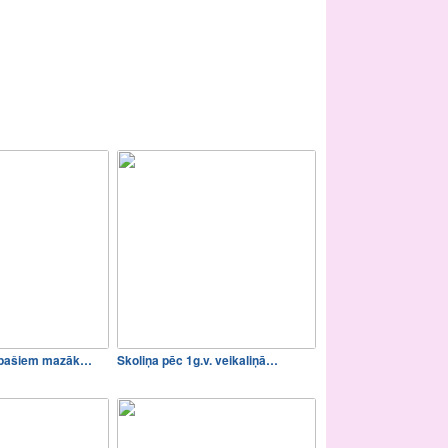
a pašiem mazāk…
Skoliņa pēc 1g.v. veikaliņā…