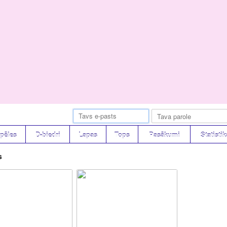
pēles
D-biedri
Lapas
Tops
Pasākumi
Statistik
s