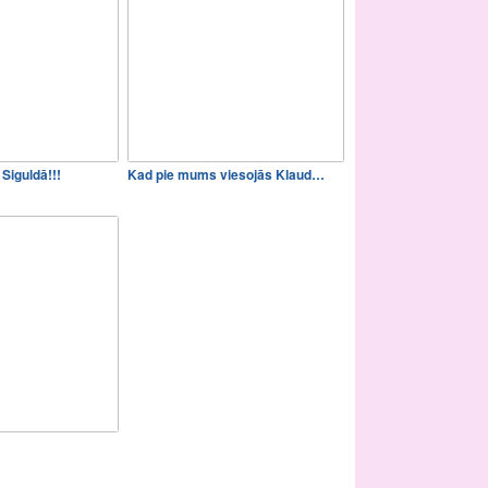
 Siguldā!!!
Kad pie mums viesojās Klaud…