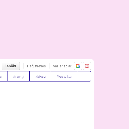
Ienākt
Reģistrēties
Vai ienāc ar
a
Draugi
Raksti
Vēstules