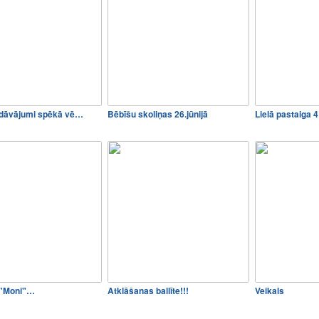
edāvājumi spēkā vē…
Bēbīšu skoliņas 26.jūnijā
Lielā pastaiga 4
 "Moni"…
Atklāšanas ballīte!!!
Veikals