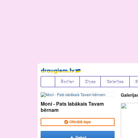
Pāriet
uz
saturu
Šodien
Ziņas
Galerijas
S
Galerija
Moni - Pats labākais Tavam
bērnam
Oficiālā lapa
Sekot