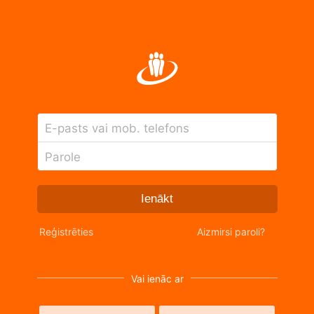
E-pasts vai mob. telefons
Parole
Ienākt
Reģistrēties
Aizmirsi paroli?
Vai ienāc ar