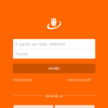
E-pasts vai mob. telefons
Parole
Ienākt
Reģistrēties
Aizmirsi paroli?
Vai ienāc ar