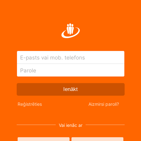
E-pasts vai mob. telefons
Parole
Ienākt
Reģistrēties
Aizmirsi paroli?
Vai ienāc ar