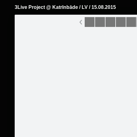
3Live Project @ Katrīnbāde / LV / 15.08.2015
Pāriet
uz
saturu
Šodien
Ziņas
Galerijas
S