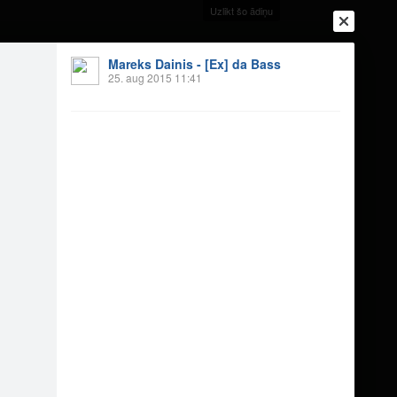
Uzlikt šo ādiņu
Mareks Dainis - [Ex] da Bass
25. aug 2015 11:41
Ienākt
Reģistrēties
Vai ienāc ar
a
Draugi
Raksti
Vēstules