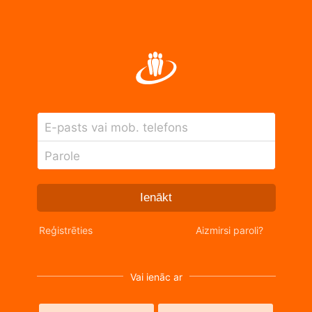
E-pasts vai mob. telefons
Parole
Ienākt
Reģistrēties
Aizmirsi paroli?
Vai ienāc ar