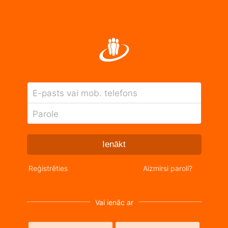
E-pasts vai mob. telefons
Parole
Ienākt
Reģistrēties
Aizmirsi paroli?
Vai ienāc ar