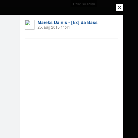
Uzlikt šo ādiņu
Mareks Dainis - [Ex] da Bass
25. aug 2015 11:41
Ienākt
Reģistrēties
Vai ienāc ar
a
Draugi
Raksti
Vēstules