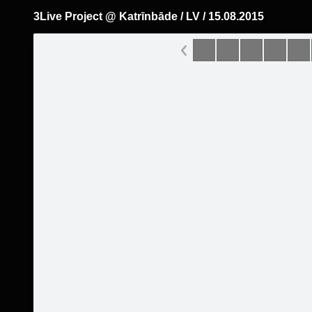
3Live Project @ Katrīnbāde / LV / 15.08.2015
Pāriet
uz
saturu
Šodien
Ziņas
Galerijas
S