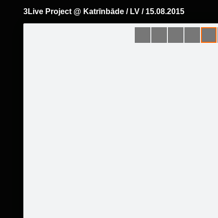
3Live Project @ Katrīnbāde / LV / 15.08.2015
Pāriet
uz
saturu
Šodien
Ziņas
Galerijas
S