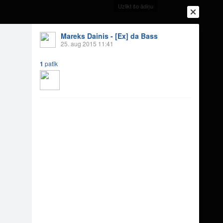
Uzlikt šo ādiņu
Mareks Dainis - [Ex] da Bass
25. aug 2015 11:41
1
patīk
Ienākt
Reģistrēties
Vai ienāc ar
a
Draugi
Raksti
Vēstules