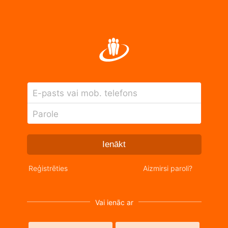
E-pasts vai mob. telefons
Parole
Ienākt
Reģistrēties
Aizmirsi paroli?
Vai ienāc ar