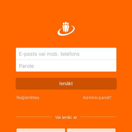
E-pasts vai mob. telefons
Parole
Ienākt
Reģistrēties
Aizmirsi paroli?
Vai ienāc ar