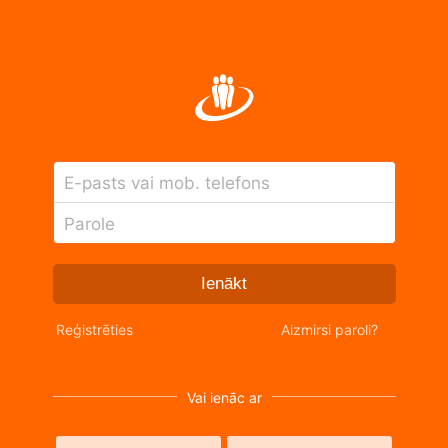
E-pasts vai mob. telefons
Parole
Ienākt
Reģistrēties
Aizmirsi paroli?
Vai ienāc ar