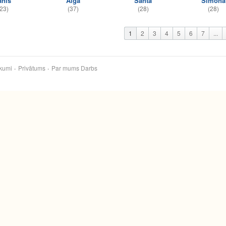
anis
Aiga
Santa
Simona
23)
(37)
(28)
(28)
1
2
3
4
5
6
7
...
kumi
Privātums
Par mums
Darbs