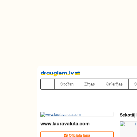
Pāriet
uz
saturu
Šodien
Ziņas
Galerijas
S
Sekotāji
www.lauravaluta.com
Oficiālā lapa