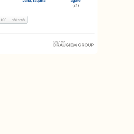
Jana;Tatjana
agate
(21)
100
nākamā