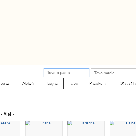
pēles
D-biedri
Lapas
Tops
Pasākumi
Statistik
 -
Visi