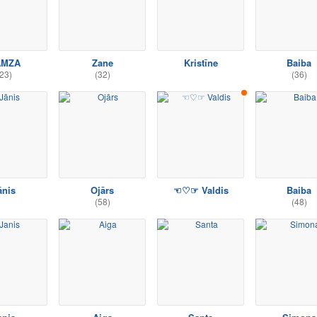
AMZA
Zane
Kristīne
Baiba
23)
(32)
(36)
ānis
Ojārs
☜♡☞ Valdis
Baiba
(58)
(48)