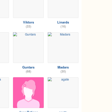
Viktors
Linards
(33)
(16)
Guntars
Madars
(68)
(30)