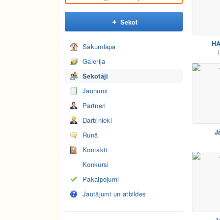
Sekot
H
Sākumlapa
(
Galerija
Sekotāji
Jaunumi
Partneri
Darbinieki
J
Runā
Kontakti
Konkursi
Pakalpojumi
Jautājumi un atbildes