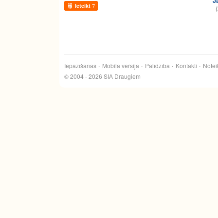
J
Ieteikt
7
(
Iepazīšanās
Mobilā versija
Palīdzība
Kontakti
Notei
© 2004 - 2026 SIA Draugiem