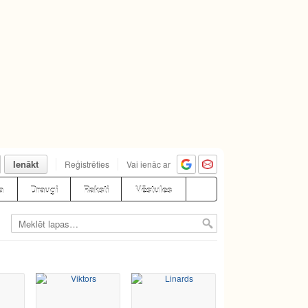
Ienākt
Reģistrēties
Vai ienāc ar
a
Draugi
Raksti
Vēstules