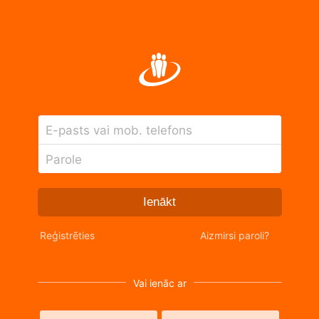
E-pasts vai mob. telefons
Parole
Ienākt
Reģistrēties
Aizmirsi paroli?
Vai ienāc ar