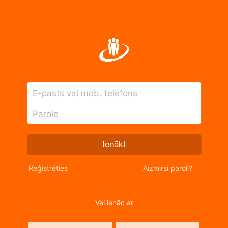
E-pasts vai mob. telefons
Parole
Ienākt
Reģistrēties
Aizmirsi paroli?
Vai ienāc ar