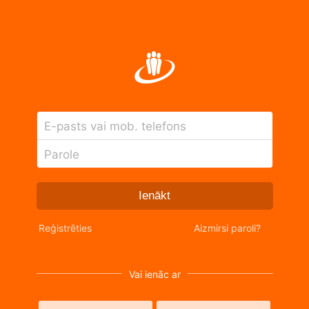
E-pasts vai mob. telefons
Parole
Ienākt
Reģistrēties
Aizmirsi paroli?
Vai ienāc ar