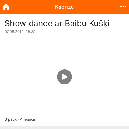
Kaprīze
Show dance ar Baibu Kušķi
07.08.2015. 19:35
6
patīk
·
4
iesaka