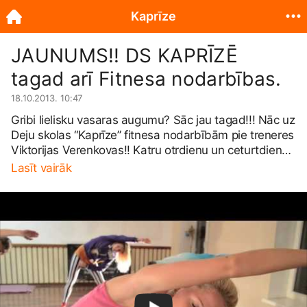
Kaprīze
JAUNUMS!! DS KAPRĪZĒ
tagad arī Fitnesa nodarbības.
18.10.2013. 10:47
Gribi lielisku vasaras augumu? Sāc jau tagad!!! Nāc uz
Deju skolas “Kaprīze” fitnesa nodarbībām pie treneres
Viktorijas Verenkovas!! Katru otrdienu un ceturtdienu
19.30 Rīgā, Avotu ielā 17
2.st
āvā! Uztikšanos deju
Lasīt vairāk
zālē, lai kārtīgi pasvīstu!!
🙂