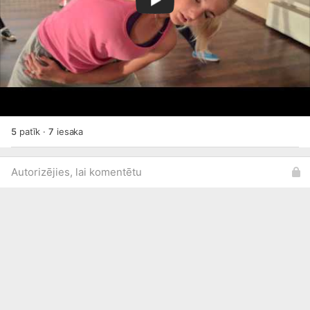
5
patīk
·
7
iesaka
Autorizējies, lai komentētu