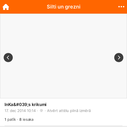
Silti un grezni
InKa&#039;s krikumi
17. dec 2014 10:14 · 
 · 
Atvērt attēlu pilnā izmērā
1
patīk
·
8
iesaka