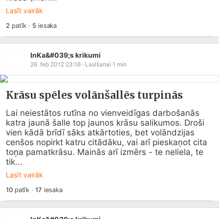
Lasīt vairāk
2
patīk
·
5
iesaka
InKa&#039;s krikumi
26. feb 2012 23:16
· Lasīšanai
1
min
Krāsu spēles volānšallēs turpinās
Lai neiestātos rutīna no vienveidīgas darbošanās 
katra jaunā šalle top jaunos krāsu salikumos. Droši 
vien kādā brīdī sāks atkārtoties, bet volāndzijas 
cenšos nopirkt katru citādāku, vai arī pieskaņot cita 
toņa pamatkrāsu. Mainās arī izmērs - te neliela, te 
tik...
Lasīt vairāk
10
patīk
·
17
iesaka