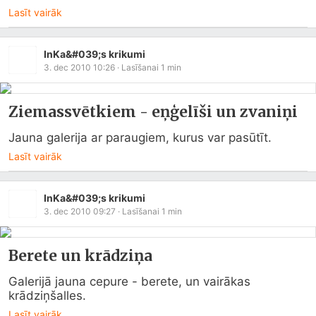
Lasīt vairāk
InKa&#039;s krikumi
3. dec 2010 10:26
· Lasīšanai
1
min
Ziemassvētkiem - eņģelīši un zvaniņi
Jauna galerija ar paraugiem, kurus var pasūtīt.
Lasīt vairāk
InKa&#039;s krikumi
3. dec 2010 09:27
· Lasīšanai
1
min
Berete un krādziņa
Galerijā jauna cepure - berete, un vairākas 
krādziņšalles.
Lasīt vairāk