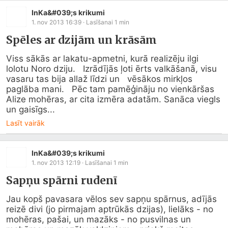
InKa&#039;s krikumi
1. nov 2013 16:39
· Lasīšanai
1
min
Spēles ar dzijām un krāsām
Viss sākās ar lakatu-apmetni, kurā realizēju ilgi 
lolotu Noro dziju.   Izrādījās ļoti ērts valkāšanā, visu 
vasaru tas bija allaž līdzi un   vēsākos mirkļos 
paglāba mani.   Pēc tam pamēģināju no vienkāršas 
Alize mohēras, ar cita izmēra adatām. Sanāca viegls 
un gaisīgs...
Lasīt vairāk
InKa&#039;s krikumi
1. nov 2013 12:19
· Lasīšanai
1
min
Sapņu spārni rudenī
Jau kopš pavasara vēlos sev sapņu spārnus, adījās 
reizē divi (jo pirmajam aptrūkās dzijas), lielāks - no 
mohēras, pašai, un mazāks - no pusvilnas un 