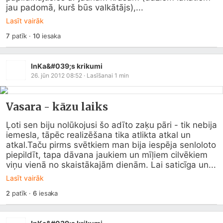
jau padomā, kurš būs valkātājs),...
Lasīt vairāk
7
patīk
·
10
iesaka
InKa&#039;s krikumi
26. jūn 2012 08:52
· Lasīšanai
1
min
Vasara - kāzu laiks
Ļoti sen biju nolūkojusi šo adīto zaķu pāri - tik nebija 
iemesla, tāpēc realizēšana tika atlikta atkal un 
atkal.Taču pirms svētkiem man bija iespēja senloloto 
piepildīt, tapa dāvana jaukiem un mīļiem cilvēkiem 
viņu vienā no skaistākajām dienām. Lai saticīga un...
Lasīt vairāk
2
patīk
·
6
iesaka