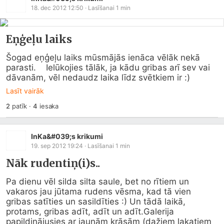
18. dec 2012 12:50
· Lasīšanai
1
min
Eņģeļu laiks
Šogad eņģeļu laiks mūsmājās ienāca vēlāk nekā 
parasti.    Ielūkojies tālāk, ja kādu gribas arī sev vai 
dāvanām, vēl nedaudz laika līdz svētkiem ir :)
Lasīt vairāk
2
patīk
·
4
iesaka
InKa&#039;s krikumi
19. sep 2012 19:24
· Lasīšanai
1
min
Nāk rudentiņ(i)s..
Pa dienu vēl silda silta saule, bet no rītiem un 
vakaros jau jūtama rudens vēsma, kad tā vien 
gribas satīties un sasildīties :) Un tādā laikā, 
protams, gribas adīt, adīt un adīt.Galerija 
papildinājusies ar jaunām krāsām (dažiem lakatiem 