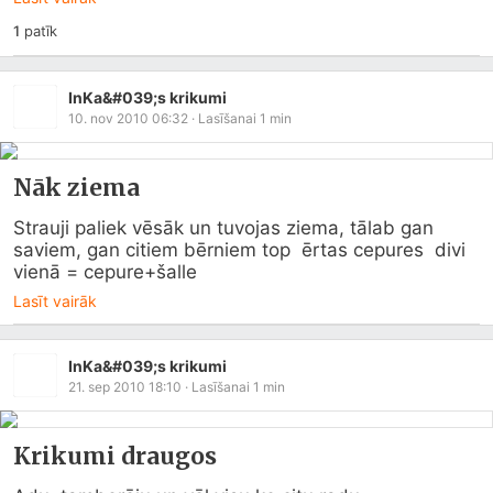
1
patīk
InKa&#039;s krikumi
10. nov 2010 06:32
· Lasīšanai
1
min
Nāk ziema
Strauji paliek vēsāk un tuvojas ziema, tālab gan 
saviem, gan citiem bērniem top  ērtas cepures  divi 
vienā = cepure+šalle
Lasīt vairāk
InKa&#039;s krikumi
21. sep 2010 18:10
· Lasīšanai
1
min
Krikumi draugos