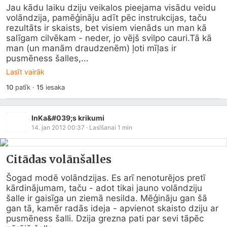
Jau kādu laiku dziju veikalos pieejama visādu veidu 
volāndzija, pamēģināju adīt pēc instrukcijas, taču 
rezultāts ir skaists, bet visiem vienāds un man kā 
salīgam cilvēkam - neder, jo vējš svilpo cauri.Tā kā 
man (un manām draudzenēm) ļoti mīļas ir 
pusmēness šalles,...
Lasīt vairāk
10
patīk
·
15
iesaka
InKa&#039;s krikumi
14. jan 2012 00:37
· Lasīšanai
1
min
Citādas volānšalles
Šogad modē volāndzijas. Es arī nenoturējos pretī 
kārdinājumam, taču - adot tikai jauno volāndziju 
šalle ir gaisīga un ziemā nesilda. Mēģināju gan šā 
gan tā, kamēr radās ideja - apvienot skaisto dziju ar 
pusmēness šalli. Dzija grezna pati par sevi tāpēc 