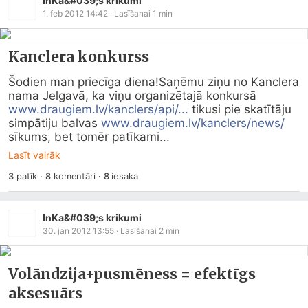
InKa&#039;s krikumi
1. feb 2012 14:42
· Lasīšanai
1
min
Kanclera konkurss
Šodien man priecīga diena!Saņēmu ziņu no Kanclera 
nama Jelgavā, ka viņu organizētajā konkursā 
www.draugiem.lv/kanclers/api/...
 tikusi pie skatītāju 
simpātiju balvas 
www.draugiem.lv/kanclers/news/
sīkums, bet tomēr patīkami...
Lasīt vairāk
3
patīk
·
8
komentāri
·
8
iesaka
InKa&#039;s krikumi
30. jan 2012 13:55
· Lasīšanai
2
min
Volāndzija+pusmēness = efektīgs
aksesuārs