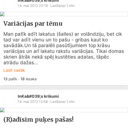
InKa&#039;s krikumi
14. mai 2012 23:19
· Lasīšanai
1
min
Variācijas par tēmu
Man patīk adīt lakatus (šalles) ar volāndziju, bet cik 
tad var adīt vienu un to pašu - gribas kaut ko 
savādāk.Un tā paralēli pasūtījumiem top krāsu 
variācijas un arī lakatu rakstu variācijas. Tikai domas 
skrien ātrāk nekā spēj kustēties adatas, tāpēc 
atrādu dažas...
Lasīt vairāk
13
patīk
·
18
iesaka
InKa&#039;s krikumi
14. mai 2012 12:48
· Lasīšanai
1
min
(R)adīsim puķes pašas!