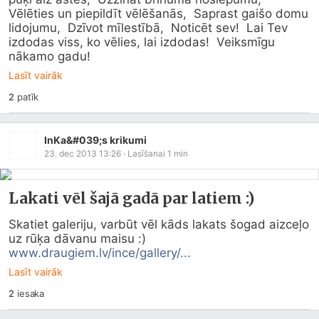
Vēlēties un piepildīt vēlēšanās,  Saprast gaišo domu 
lidojumu,  Dzīvot mīlestībā,  Noticēt sev!  Lai Tev 
izdodas viss, ko vēlies, lai izdodas!  Veiksmīgu 
nākamo gadu!
Lasīt vairāk
2
patīk
InKa&#039;s krikumi
23. dec 2013 13:26
· Lasīšanai
1
min
Lakati vēl šajā gadā par latiem :)
Skatiet galeriju, varbūt vēl kāds lakats šogad aizceļo 
www.draugiem.lv/ince/gallery/...
Lasīt vairāk
2
iesaka