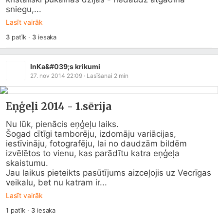
sniegu,...
Lasīt vairāk
3
patīk
·
3
iesaka
InKa&#039;s krikumi
27. nov 2014 22:09
· Lasīšanai
2
min
Eņģeļi 2014 - 1.sērija
Nu lūk, pienācis eņģeļu laiks.

Šogad cītīgi tamborēju, izdomāju variācijas, 
iestīvināju, fotografēju, lai no daudzām bildēm 
izvēlētos to vienu, kas parādītu katra eņģeļa 
skaistumu.

Jau laikus pieteikts pasūtījums aizceļojis uz Vecrīgas 
veikalu, bet nu katram ir...
Lasīt vairāk
1
patīk
·
3
iesaka