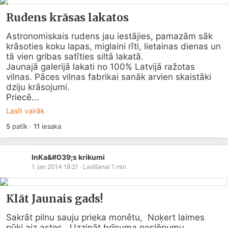
Rudens krāsas lakatos
Astronomiskais rudens jau iestājies, pamazām sāk 
krāsoties koku lapas, miglaini rīti, lietainas dienas un 
tā vien gribas satīties siltā lakatā.

Jaunajā galerijā lakati no 100% Latvijā ražotas 
vilnas. Pāces vilnas fabrikai sanāk arvien skaistāki 
dziju krāsojumi.

Priecē...
Lasīt vairāk
5
patīk
·
11
iesaka
InKa&#039;s krikumi
1. jan 2014 18:21
· Lasīšanai
1
min
Klāt Jaunais gads!
Sakrāt pilnu sauju prieka monētu,  Noķert laimes 
pūķi aiz astes,  Uzzināt brīnuma noslēpumu,  