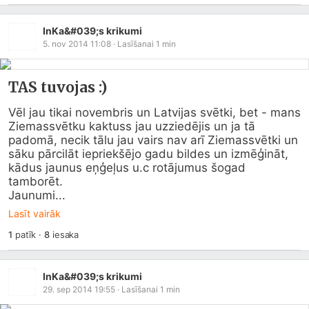
InKa&#039;s krikumi
5. nov 2014 11:08
· Lasīšanai
1
min
TAS tuvojas :)
Vēl jau tikai novembris un Latvijas svētki, bet - mans 
Ziemassvētku kaktuss jau uzziedējis un ja tā 
padomā, necik tālu jau vairs nav arī Ziemassvētki un 
sāku pārcilāt iepriekšējo gadu bildes un izmēģināt, 
kādus jaunus eņģeļus u.c rotājumus šogad 
tamborēt.

Jaunumi...
Lasīt vairāk
1
patīk
·
8
iesaka
InKa&#039;s krikumi
29. sep 2014 19:55
· Lasīšanai
1
min