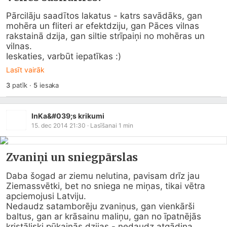
Pārcilāju saadītos lakatus - katrs savādāks, gan 
mohēra un fliteri ar efektdziju, gan Pāces vilnas 
rakstainā dzija, gan siltie strīpaiņi no mohēras un 
vilnas.

Ieskaties, varbūt iepatīkas :)
Lasīt vairāk
3
patīk
·
5
iesaka
InKa&#039;s krikumi
15. dec 2014 21:30
· Lasīšanai
1
min
Zvaniņi un sniegpārslas
Daba šogad ar ziemu nelutina, pavisam drīz jau 
Ziemassvētki, bet no sniega ne miņas, tikai vētra 
apciemojusi Latviju.

Nedaudz satamborēju zvaniņus, gan vienkārši 
baltus, gan ar krāsainu maliņu, gan no īpatnējās 
kristāliski pūkainās dzijas - nedaudz atgādina 