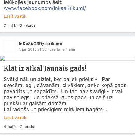
www.facebook.com/InkasKrikumi/
Lasīt vairāk
2
patīk
·
2
iesaka
InKa&#039;s krikumi
1. jan 2015 21:50
· Lasīšanai
1
min
Klāt ir atkal Jaunais gads!
Svētki nāk un aiziet, bet paliek prieks -   Par 
svecēm, egli, dāvanām, cilvēkiem, ar ko kopā gads 
pavadīts un sagaidīts.  Un tad nav svarīgi - ir vai 
nav sniegs,  Jo priekšā jauns gads un ceļš uz 
priekšu ar gaišām domām!

Lai radošs un priecīgiem mirkļiem bagāts...
Lasīt vairāk
4
patīk
·
2
iesaka