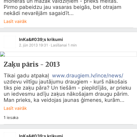
mohēras un mazāk valdziņiem - priekš meitas.   
Pirmo pabeidzu jau vasaras beigās, bet otrajam 
nekādi nevarējām sagaidīt...
Lasīt vairāk
InKa&#039;s krikumi
2. jūn 2013 19:31
· Lasīšanai
1
min
Zaķu pāris - 2013
Tikai gadu atpakaļ  
www.draugiem.lv/ince/news/
uzdevu viltīgu jautājumu draugiem - kurš nākošais 
tiks pie zaķu pāra? Un tiešām - piepildījās, ar prieku 
un iedvesmu adīju zaķus nākošajam draugu pārim. 
Man prieks, ka veidojas jaunas ģimenes, kurām...
Lasīt vairāk
1
iesaka
InKa&#039;s krikumi