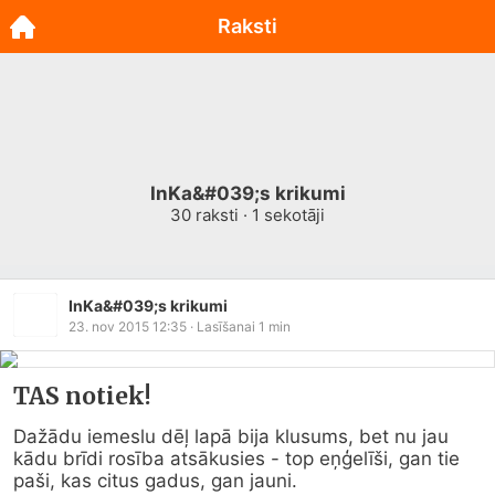
Raksti
InKa&#039;s krikumi
30
raksti ·
1
sekotāji
InKa&#039;s krikumi
23. nov 2015 12:35
· Lasīšanai
1
min
TAS notiek!
Dažādu iemeslu dēļ lapā bija klusums, bet nu jau 
kādu brīdi rosība atsākusies - top eņģelīši, gan tie 
paši, kas citus gadus, gan jauni.
