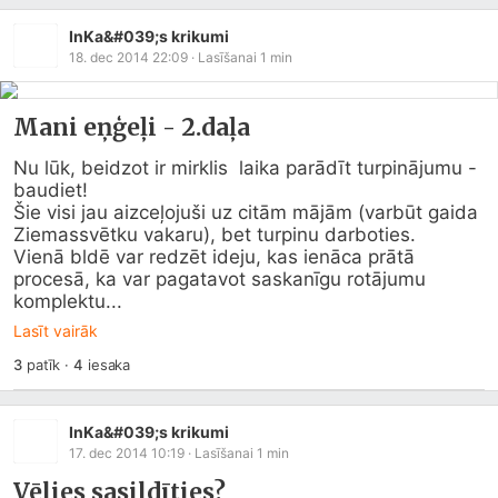
InKa&#039;s krikumi
18. dec 2014 22:09
· Lasīšanai
1
min
Mani eņģeļi - 2.daļa
Nu lūk, beidzot ir mirklis  laika parādīt turpinājumu - 
baudiet!

Šie visi jau aizceļojuši uz citām mājām (varbūt gaida 
Ziemassvētku vakaru), bet turpinu darboties.

Vienā bldē var redzēt ideju, kas ienāca prātā 
procesā, ka var pagatavot saskanīgu rotājumu 
komplektu...
Lasīt vairāk
3
patīk
·
4
iesaka
InKa&#039;s krikumi
17. dec 2014 10:19
· Lasīšanai
1
min
Vēlies sasildīties?