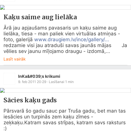
Kaķu saime aug lielāka
Ārā jau apjaušams pavasaris un kaķu saime aug 
lielāka, tiesa - man paliek vien virtuālas atmiņas - 
foto, galerijā 
www.draugiem.lv/ince/gallery/...
redzamie visi jau atraduši savas jaunās mājas       Ja 
vēlies sev jaunu mīļojamo draugu - izdomā,...
Lasīt vairāk
InKa&#039;s krikumi
9. feb 2011 20:29
· Lasīšanai
1
min
Sācies kaķu gads
Pārsvarā šo gadu sauc par Truša gadu, bet man tas 
iesācies un turpinās zem kaķu zīmes - 
zeķkaķu.Katram savas strīpas, katram savs raksturs 
:)