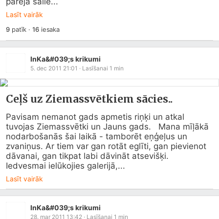
pārējā šalle...
Lasīt vairāk
9
patīk
·
16
iesaka
InKa&#039;s krikumi
5. dec 2011 21:01
· Lasīšanai
1
min
Ceļš uz Ziemassvētkiem sācies..
Pavisam nemanot gads apmetis riņķi un atkal 
tuvojas Ziemassvētki un Jauns gads.   Mana mīļākā 
nodarbošanās šai laikā - tamborēt eņģeļus un 
zvaniņus. Ar tiem var gan rotāt eglīti, gan pievienot 
dāvanai, gan tikpat labi dāvināt atsevišķi.   
Iedvesmai ielūkojies galerijā,...
Lasīt vairāk
InKa&#039;s krikumi
28. mar 2011 13:42
· Lasīšanai
1
min