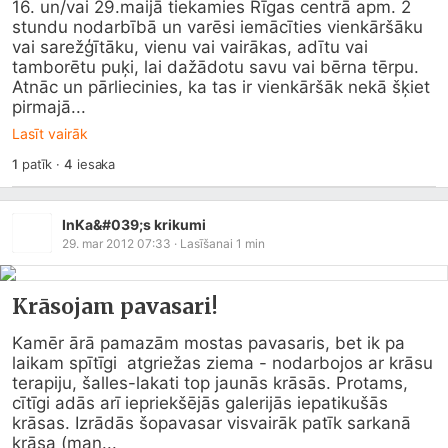
16. un/vai 29.maijā tiekamies Rīgas centrā apm. 2 
stundu nodarbībā un varēsi iemācīties vienkāršāku 
vai sarežģītāku, vienu vai vairākas, adītu vai 
tamborētu puķi, lai dažādotu savu vai bērna tērpu.    
Atnāc un pārliecinies, ka tas ir vienkāršāk nekā šķiet 
pirmajā...
Lasīt vairāk
1
patīk
·
4
iesaka
InKa&#039;s krikumi
29. mar 2012 07:33
· Lasīšanai
1
min
Krāsojam pavasari!
Kamēr ārā pamazām mostas pavasaris, bet ik pa 
laikam spītīgi  atgriežas ziema - nodarbojos ar krāsu 
terapiju, šalles-lakati top jaunās krāsās. Protams, 
cītīgi adās arī iepriekšējās galerijās iepatikušās 
krāsas. Izrādās šopavasar visvairāk patīk sarkanā 
krāsa (man...