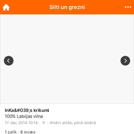
Silti un grezni
InKa&#039;s krikumi
100% Latvijas vilna
17. dec 2014 10:14 · 
 · 
Atvērt attēlu pilnā izmērā
1
patīk
·
8
iesaka