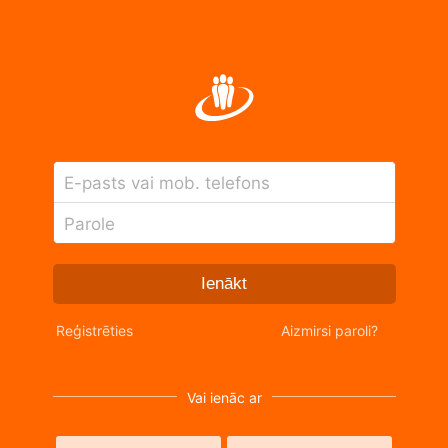
E-pasts vai mob. telefons
Parole
Ienākt
Reģistrēties
Aizmirsi paroli?
Vai ienāc ar