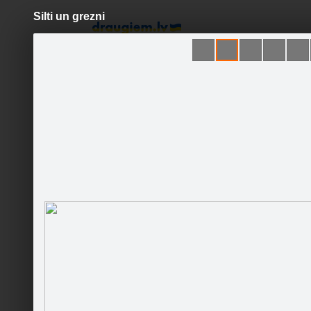
Silti un grezni
Pāriet
uz
saturu
Šodien
Ziņas
Galerijas
S
InKa's krikumi
Sekot
Sākums
Galerija
Sekotāji
Ziņas
Draugi
Darbinieki
Lakata p
Runā