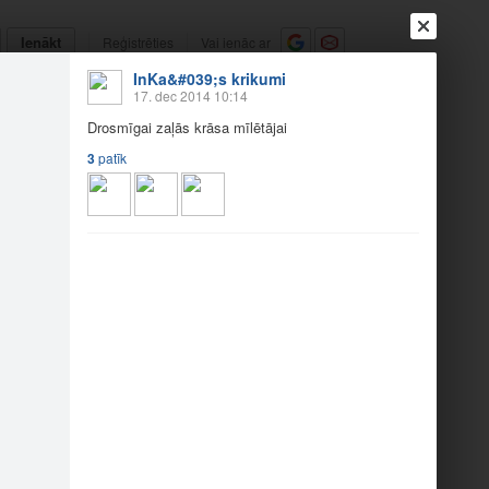
Ienākt
Reģistrēties
Vai ienāc ar
InKa&#039;s krikumi
a
Draugi
Raksti
Vēstules
17. dec 2014 10:14
Drosmīgai zaļās krāsa mīlētājai
3
patīk
s krās…
3
1