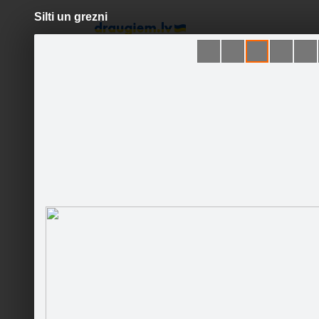
Silti un grezni
Pāriet
uz
saturu
Šodien
Ziņas
Galerijas
S
InKa's krikumi
Sekot
Sākums
Galerija
Sekotāji
Ziņas
Draugi
Darbinieki
Lakata p
Runā