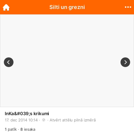
Silti un grezni
InKa&#039;s krikumi
17. dec 2014 10:14 · 
 · 
Atvērt attēlu pilnā izmērā
1
patīk
·
8
iesaka