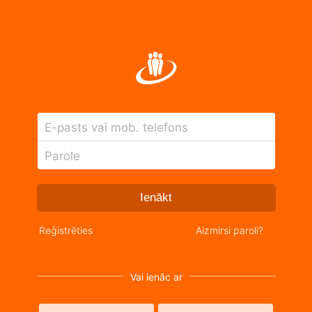
E-pasts vai mob. telefons
Parole
Ienākt
Reģistrēties
Aizmirsi paroli?
Vai ienāc ar