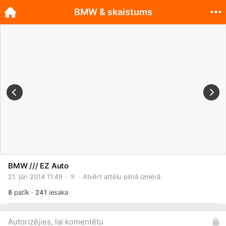
BMW & skaistums
BMW /// EZ Auto
21. jūn 2014 11:49 · 
 · 
Atvērt attēlu pilnā izmērā
8
patīk
·
241
iesaka
Autorizējies, lai komentētu