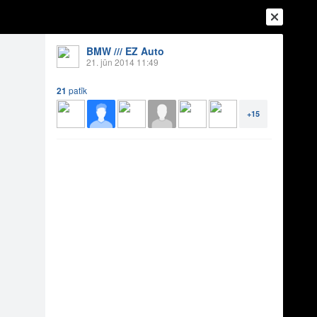
BMW /// EZ Auto
21. jūn 2014 11:49
21
patīk
+15
Ienākt
Reģistrēties
Vai ienāc ar
a
Draugi
Raksti
Vēstules
ms
9