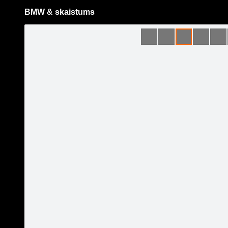
BMW & skaistums
Pāriet
uz
saturu
Šodien
Ziņas
Galerijas
S
BMW /// EZ Auto
Oficiālā lapa