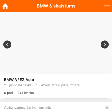
BMW & skaistums
BMW /// EZ Auto
21. jūn 2014 11:49 · 
 · 
Atvērt attēlu pilnā izmērā
6
patīk
·
241
iesaka
Autorizējies, lai komentētu