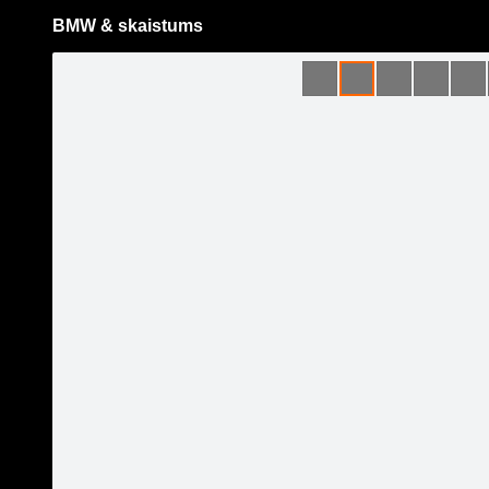
BMW & skaistums
Pāriet
uz
saturu
Šodien
Ziņas
Galerijas
S
BMW /// EZ Auto
Oficiālā lapa