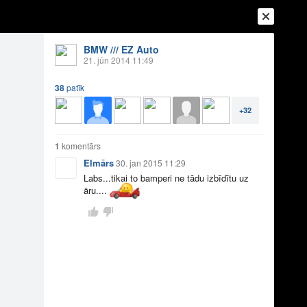
BMW /// EZ Auto
21. jūn 2014 11:49
38
patīk
+32
1
komentārs
Elmārs
30. jan 2015 11:29
Labs...tikai to bamperi ne tādu izbīdītu uz
āru....
Ienākt
Reģistrēties
Vai ienāc ar
a
Draugi
Raksti
Vēstules
ms
9