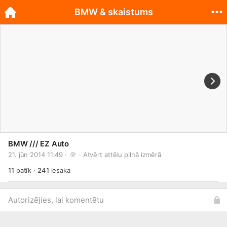
BMW & skaistums
BMW /// EZ Auto
21. jūn 2014 11:49 · 
 · 
Atvērt attēlu pilnā izmērā
11
patīk
·
241
iesaka
Autorizējies, lai komentētu