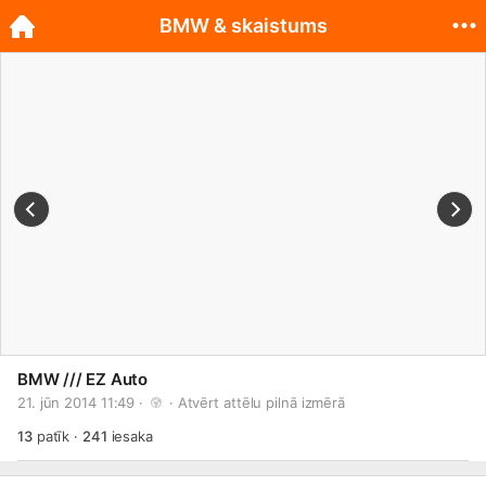
BMW & skaistums
BMW /// EZ Auto
21. jūn 2014 11:49 · 
 · 
Atvērt attēlu pilnā izmērā
13
patīk
·
241
iesaka