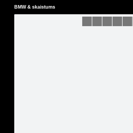
BMW & skaistums
Pāriet
uz
saturu
Šodien
Ziņas
Galerijas
S
BMW /// EZ Auto
Oficiālā lapa