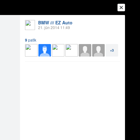
BMW /// EZ Auto
21. jūn 2014 11:49
9
patīk
+3
Ienākt
Reģistrēties
Vai ienāc ar
a
Draugi
Raksti
Vēstules
ms
9