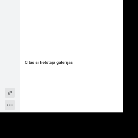
2
2
Citas šī lietotāja galerijas
2
2