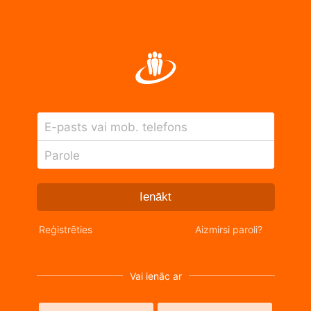
E-pasts vai mob. telefons
Parole
Ienākt
Reģistrēties
Aizmirsi paroli?
Vai ienāc ar