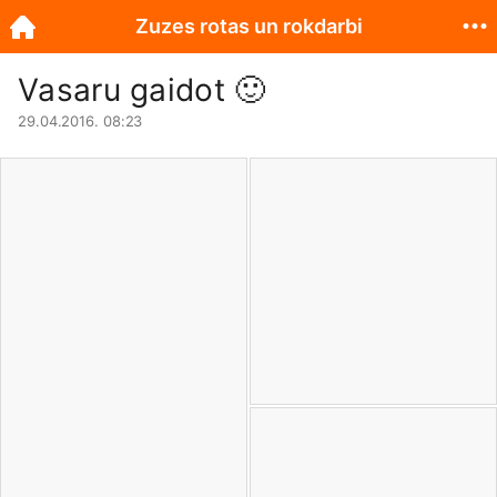
Zuzes rotas un rokdarbi
Vasaru gaidot
🙂
29.04.2016. 08:23