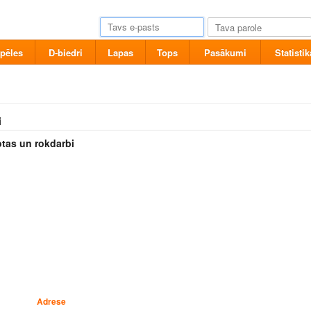
pēles
D-biedri
Lapas
Tops
Pasākumi
Statistik
i
otas un rokdarbi
Adrese