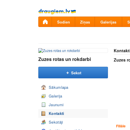
Pāriet
uz
saturu
Šodien
Ziņas
Galerijas
S
Kontakt
Zuzes rotas un rokdarbi
Zuzes r
Sekot
Sākumlapa
Galerija
Jaunumi
Kontakti
Sekotāji
Filiāle