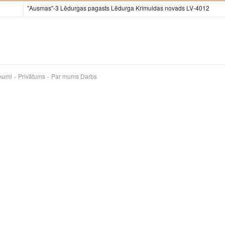
"Ausmas"-3 Lēdurgas pagasts Lēdurga Krimuldas novads LV-4012
kumi
Privātums
Par mums
Darbs