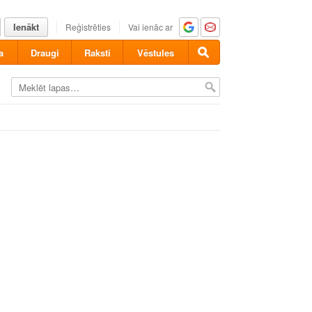
Ienākt
Reģistrēties
Vai ienāc ar
a
Draugi
Raksti
Vēstules