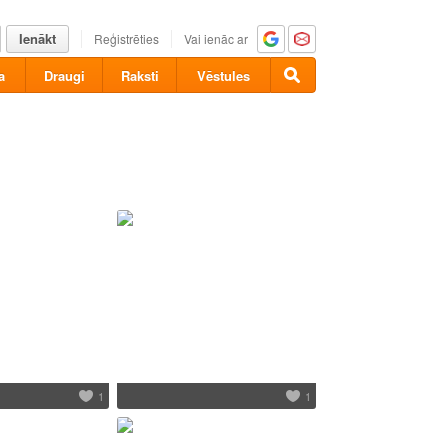
Ienākt
Reģistrēties
Vai ienāc ar
a
Draugi
Raksti
Vēstules
1
1