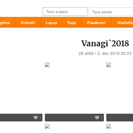
pēles
D-biedri
Lapas
Tops
Pasākumi
Statistik
Vanagi`2018
28 attēli • 3. dec 2018 20:23
1
1