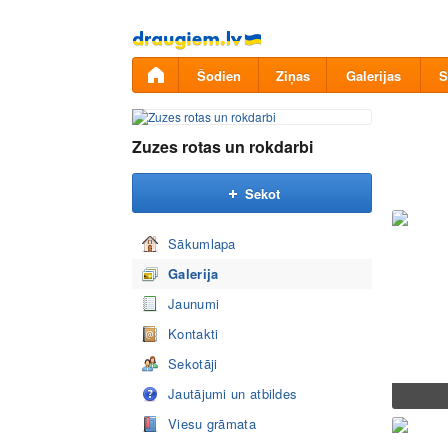
Pāriet
uz
saturu
Šodien
Ziņas
Galerijas
S
Zuzes rotas un rokdarbi
Sekot
Sākumlapa
Galerija
Jaunumi
Kontakti
Sekotāji
Jautājumi un atbildes
Viesu grāmata