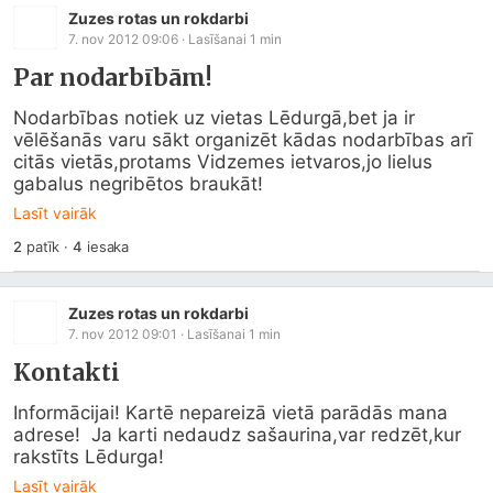
Zuzes rotas un rokdarbi
7. nov 2012 09:06
· Lasīšanai
1
min
Par nodarbībām!
Nodarbības notiek uz vietas Lēdurgā,bet ja ir 
vēlēšanās varu sākt organizēt kādas nodarbības arī 
citās vietās,protams Vidzemes ietvaros,jo lielus 
gabalus negribētos braukāt!
Lasīt vairāk
2
patīk
·
4
iesaka
Zuzes rotas un rokdarbi
7. nov 2012 09:01
· Lasīšanai
1
min
Kontakti
Informācijai! Kartē nepareizā vietā parādās mana 
adrese!  Ja karti nedaudz sašaurina,var redzēt,kur 
rakstīts Lēdurga!
Lasīt vairāk