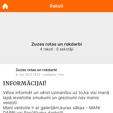
Raksti
Zuzes rotas un rokdarbi
4
raksti ·
0
sekotāji
Zuzes rotas un rokdarbi
8. nov 2012 19:22
· Lasīšanai
1
min
INFORMĀCIJAI!
Vēlos informēt un vērst uzmanību uz to,ka visi manā 
lapā ievietotie smukumi un greznumi nav manis 
veidoti.

Mani veidotie ir ar galerijām,kuras sākas - MANI 
DARBI vai Pasūtījuma darbs!!!
