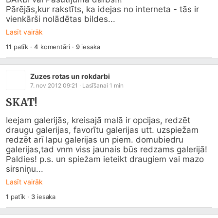
Pārējās,kur rakstīts, ka idejas no interneta - tās ir 
vienkārši nolādētas bildes...
Lasīt vairāk
11
patīk
·
4
komentāri
·
9
iesaka
Zuzes rotas un rokdarbi
7. nov 2012 09:21
· Lasīšanai
1
min
SKAT!
Ieejam galerijās, kreisajā malā ir opcijas, redzēt 
draugu galerijas, favorītu galerijas utt. uzspiežam 
redzēt arī lapu galerijas un piem. domubiedru 
galerijas,tad vnm viss jaunais būs redzams galerijā! 
Paldies! p.s. un spiežam ieteikt draugiem vai mazo 
sirsniņu...
Lasīt vairāk
1
patīk
·
3
iesaka