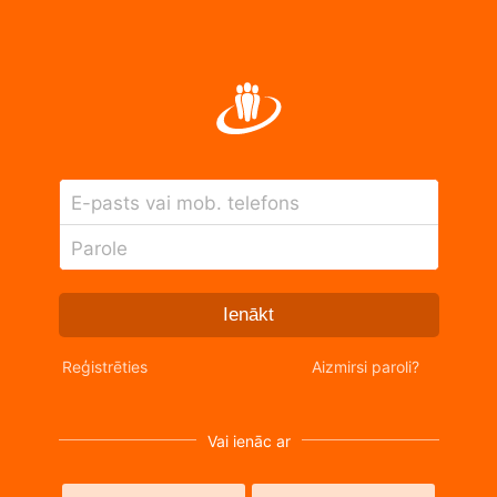
E-pasts vai mob. telefons
Parole
Ienākt
Reģistrēties
Aizmirsi paroli?
Vai ienāc ar