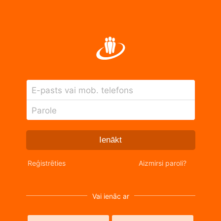
E-pasts vai mob. telefons
Parole
Ienākt
Reģistrēties
Aizmirsi paroli?
Vai ienāc ar