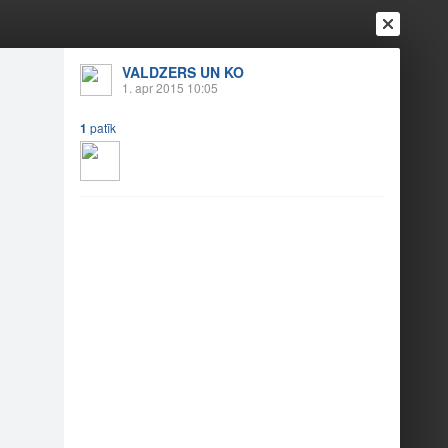
VALDZERS UN KO
Ienākt
1. apr 2015 10:05
Reģistrēties
Vai ienāc ar
a
Draugi
Raksti
Vēstules
1
patīk