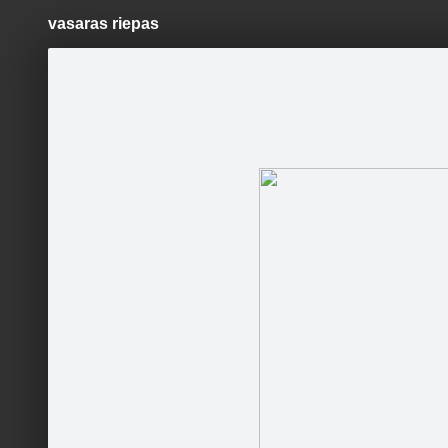
vasaras riepas
Pāriet
uz
saturu
Šodien
Ziņas
Galerijas
S
VALDZERS UN KO
Oficiālā lapa
Sekot
Sākumlapa
Galerija
Jaunumi
Kontakti