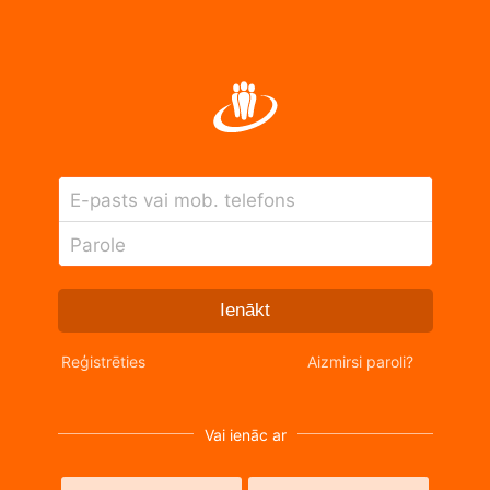
E-pasts vai mob. telefons
Parole
Ienākt
Reģistrēties
Aizmirsi paroli?
Vai ienāc ar