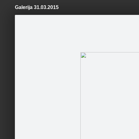
Galerija 31.03.2015
Pāriet
uz
saturu
Šodien
Ziņas
Galerijas
S
VALDZERS UN KO
Oficiālā lapa
Sekot
Sākumlapa
Galerija
Jaunumi
Kontakti