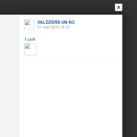
VALDZERS UN KO
Ienākt
31. mar 2015 18:12
Reģistrēties
Vai ienāc ar
a
Draugi
Raksti
Vēstules
1
patīk
15