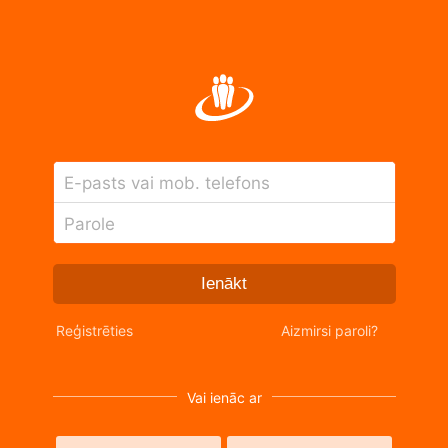
E-pasts vai mob. telefons
Parole
Ienākt
Reģistrēties
Aizmirsi paroli?
Vai ienāc ar