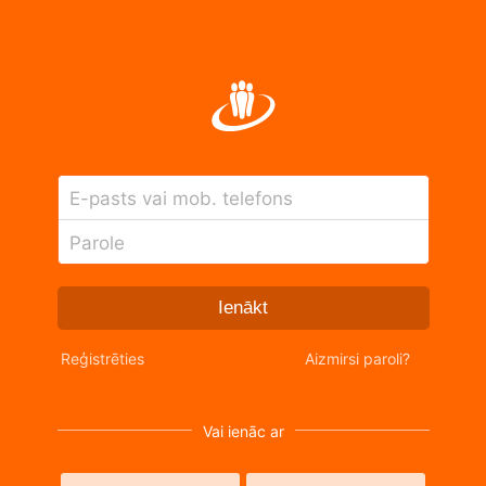
E-pasts vai mob. telefons
Parole
Ienākt
Reģistrēties
Aizmirsi paroli?
Vai ienāc ar