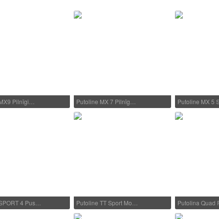
 MX9 Pilnīgi…
Putoline MX 7 Pilnīg…
Putoline MX 5 
e SPORT 4 Pus…
Putoline TT Sport Mo…
Putolina Quad