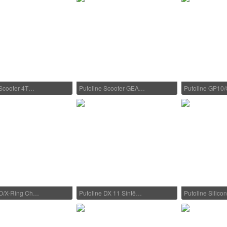
 Scooter 4T…
Putoline Scooter GEA…
Putoline GP10
 O/X-Ring Ch…
Putoline DX 11 Sintē…
Putoline Silic