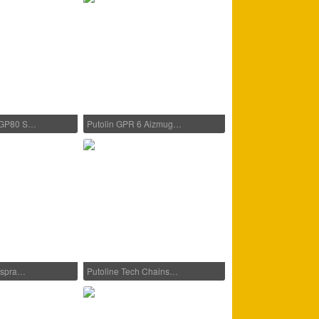
/GP80 S…
Putolin GPR 6 Aizmug…
onspra…
Putoline Tech Chains…