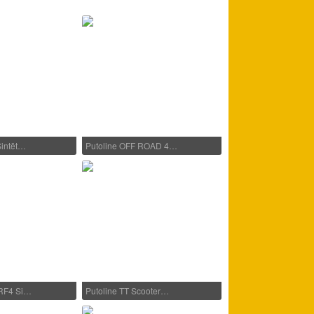
Sintēt…
Putoline OFF ROAD 4…
 RF4 Si…
Putoline TT Scooter…