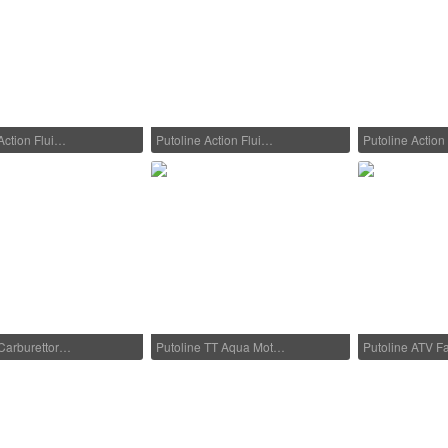
Action Flui…
Putoline Action Flui…
Putoline Actio
 Carburettor…
Putoline TT Aqua Mot…
Putoline ATV 