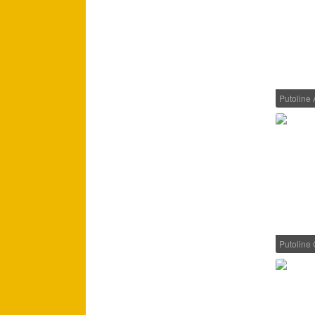
Putoline 
Putoline