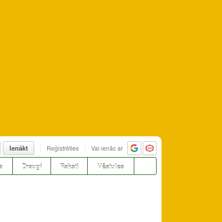
Ienākt
Reģistrēties
Vai ienāc ar
a
Draugi
Raksti
Vēstules