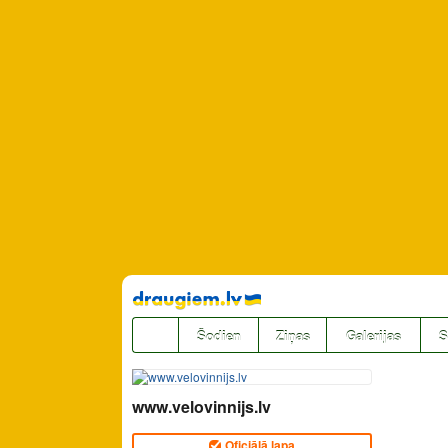
Pāriet
uz
saturu
Šodien
Ziņas
Galerijas
S
www.velovinnijs.lv
Oficiālā lapa