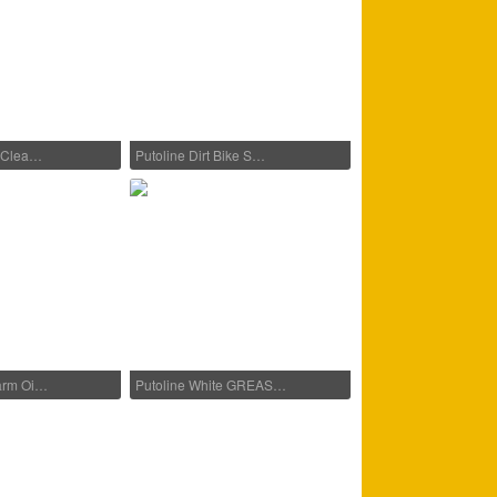
n Clea…
Putoline Dirt Bike S…
Farm Oi…
Putoline White GREAS…