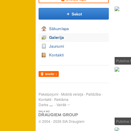
Sekot
Sākumlapa
Galerija
Jaunumi
Kontakti
Putoline
Ieteikt
1
Pakalpojumi
Mobilā versija
Palīdzība
Kontakti
Reklāma
Darbs
Vairāk
© 2004 - 2026 SIA Draugiem
Putolin