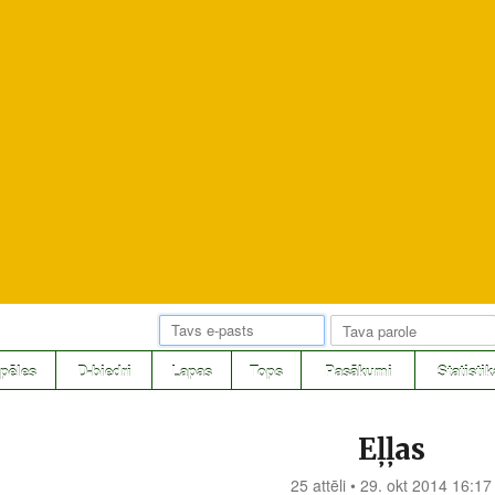
pēles
D-biedri
Lapas
Tops
Pasākumi
Statistik
Eļļas
25 attēli • 29. okt 2014 16:17