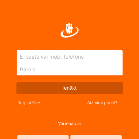
E-pasts vai mob. telefons
Parole
Ienākt
Reģistrēties
Aizmirsi paroli?
Vai ienāc ar