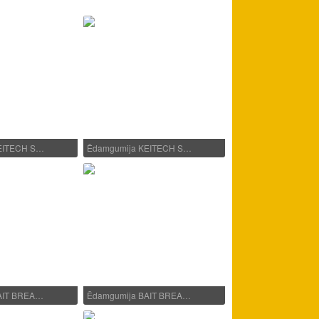
EITECH S…
Ēdamgumija KEITECH S…
AIT BREA…
Ēdamgumija BAIT BREA…