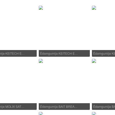
ija KEITECH E…
Ēdamgumija KEITECH E…
Ēdamgumija K
ija MOLIX SAT…
Ēdamgumija BAIT BREA…
Ēdamgumija B