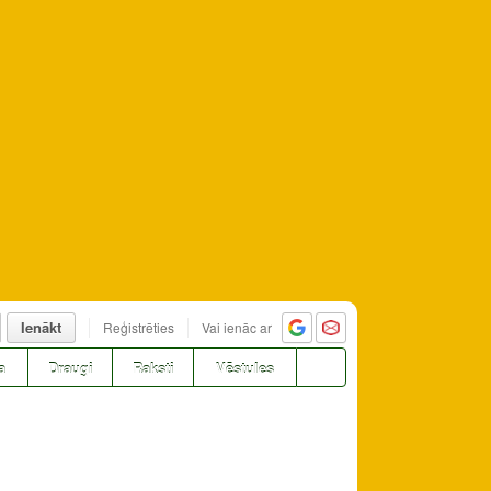
Ienākt
Reģistrēties
Vai ienāc ar
a
Draugi
Raksti
Vēstules