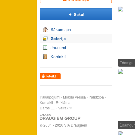
Sekot
Sākumlapa
Galerija
Jaunumi
Kontakti
Ēdamgum
Ieteikt
1
Pakalpojumi
Mobilā versija
Palīdzība
Kontakti
Reklāma
Darbs
Vairāk
© 2004 - 2026 SIA Draugiem
Ēdamgum