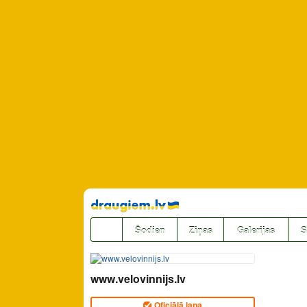
Pāriet
uz
saturu
Šodien
Ziņas
Galerijas
S
www.velovinnijs.lv
Oficiālā lapa