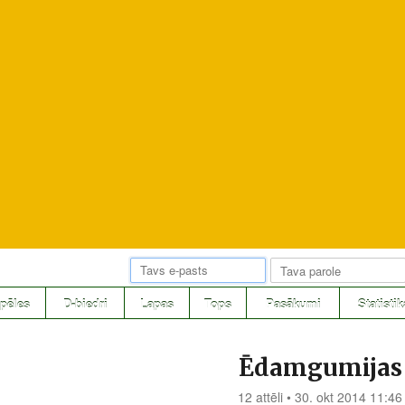
pēles
D-biedri
Lapas
Tops
Pasākumi
Statistik
Ēdamgumijas
12 attēli • 30. okt 2014 11:46