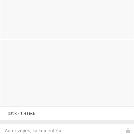
1
patīk
·
1
iesaka
Autorizējies, lai komentētu